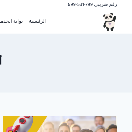
لتجاوز
رقم ضريبي 799-531-699
لى
لمحتوى
الرئيسية
بوابة الخدم
أ