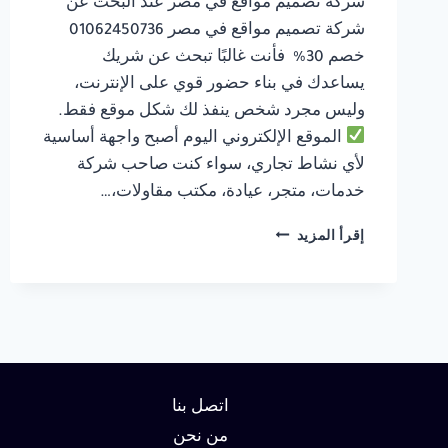
شركة تصميم مواقع في مصر عند البحث عن
شركة تصميم مواقع في مصر 01062450736
خصم 30% فأنت غالبًا تبحث عن شريك
يساعدك في بناء حضور قوي على الإنترنت،
وليس مجرد شخص ينفذ لك شكل موقع فقط.
الموقع الإلكتروني اليوم أصبح واجهة أساسية
لأي نشاط تجاري، سواء كنت صاحب شركة
خدمات، متجر، عيادة، مكتب مقاولات،…
شركة
إقرأ المزيد
تصميم
مواقع
في
مصر
01062450736
خصم
30%
اتصل بنا
من نحن