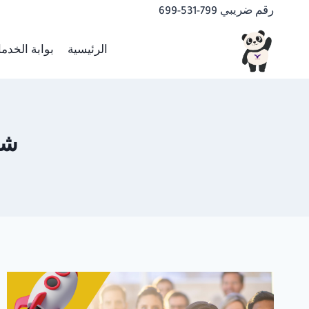
لتجاوز
رقم ضريبي 799-531-699
لى
لمحتوى
الرئيسية
بوابة الخدم
شر