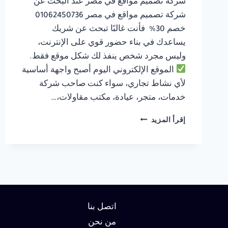
شركة تصميم مواقع في مصر عند البحث عن
شركة تصميم مواقع في مصر 01062450736
خصم 30% فأنت غالبًا تبحث عن شريك
يساعدك في بناء حضور قوي على الإنترنت،
وليس مجرد شخص ينفذ لك شكل موقع فقط.
الموقع الإلكتروني اليوم أصبح واجهة أساسية
لأي نشاط تجاري، سواء كنت صاحب شركة
خدمات، متجر، عيادة، مكتب مقاولات،…
شركة
إقرأ المزيد
تصميم
مواقع
في
مصر
01062450736
خصم
30%
اتصل بنا
من نحن