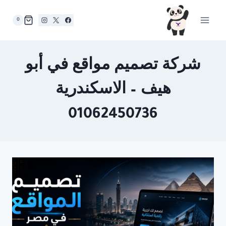
لتجاوز
لى
0
لمحتوى
شركة تصميم مواقع في أبو
هيف – الاسكندرية
01062450736