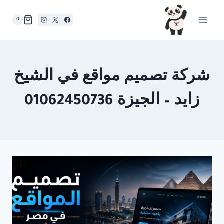
لتجاوز
لى
0
لمحتوى
شركة تصميم مواقع في الشيخ
زايد – الجيزة 01062450736