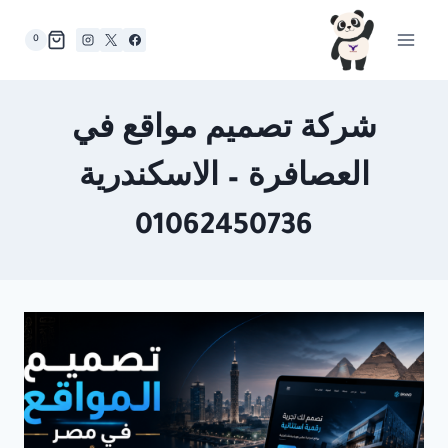
لتجاوز
لى
0
لمحتوى
شركة تصميم مواقع في
العصافرة – الاسكندرية
01062450736