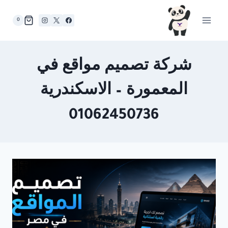
لتجاوز
لى
0
لمحتوى
شركة تصميم مواقع في
المعمورة – الاسكندرية
01062450736