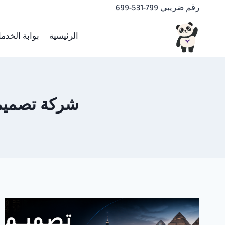
لتجاوز
رقم ضريبي 799-531-699
لى
لمحتوى
الرئيسية
بوابة الخدم
شركة تصميم موا