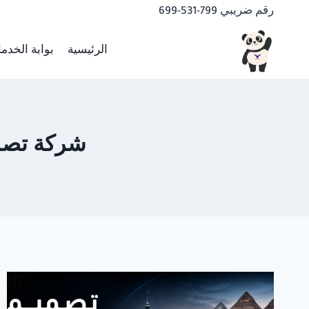
لتجاوز
رقم ضريبي 799-531-699
لى
لمحتوى
الرئيسية
بوابة الخدم
شركة تصميم م