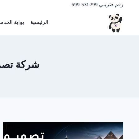
لتجاوز
رقم ضريبي 799-531-699
لى
لمحتوى
الرئيسية
بوابة الخدم
شركة تصميم م