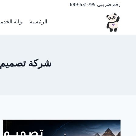
لتجاوز
رقم ضريبي 799-531-699
لى
لمحتوى
الرئيسية
بوابة الخدم
شركة تصميم مواقع