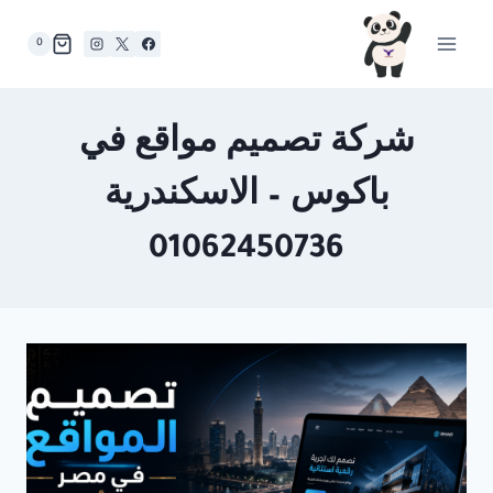
لتجاوز
لى
0
لمحتوى
شركة تصميم مواقع في
باكوس – الاسكندرية
01062450736