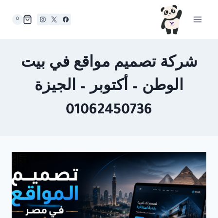
لتجاوز
لى
0
لمحتوى
شركة تصميم مواقع في بيت
الوطن – أكتوبر – الجيزة
01062450736