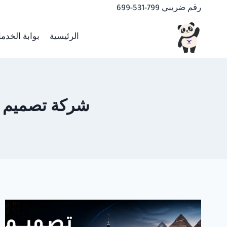
لتجاوز
رقم ضريبي 799-531-699
لى
لمحتوى
الرئيسية
بوابة الخدم
شركة تصميم مواقع