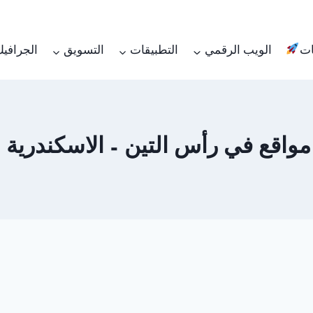
ات
الويب الرقمي
التطبيقات
التسويق
الجرافي
 في رأس التين – الاسكندرية 01062450736