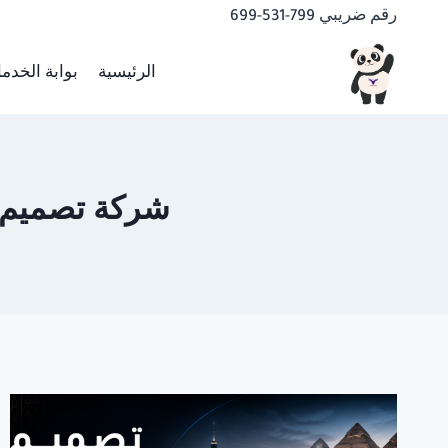
لتجاوز
رقم ضريبي 799-531-699
لى
لمحتوى
الرئيسية
بوابة الخدم
شركة تصميم مواقع