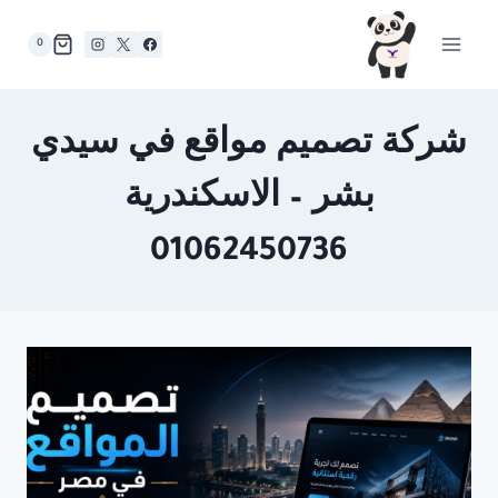
لتجاوز
لى
0
لمحتوى
شركة تصميم مواقع في سيدي
بشر – الاسكندرية
01062450736