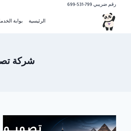
لتجاوز
رقم ضريبي 799-531-699
لى
لمحتوى
الرئيسية
بوابة الخدم
شركة تصميم 