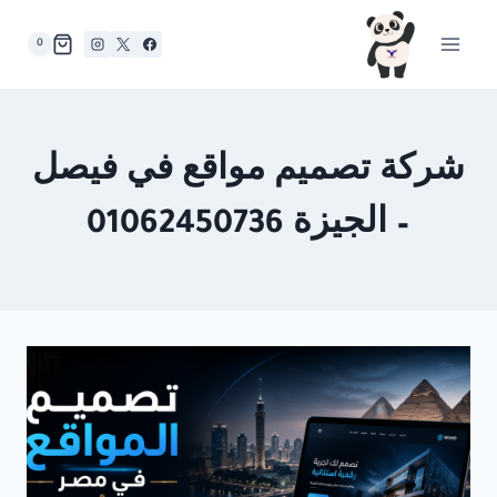
لتجاوز
لى
0
لمحتوى
شركة تصميم مواقع في فيصل
– الجيزة 01062450736