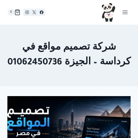
لتجاوز
لى
0
لمحتوى
شركة تصميم مواقع في
كرداسة – الجيزة 01062450736