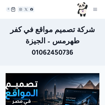
لتجاوز
لى
0
لمحتوى
شركة تصميم مواقع في كفر
طهرمس – الجيزة
01062450736