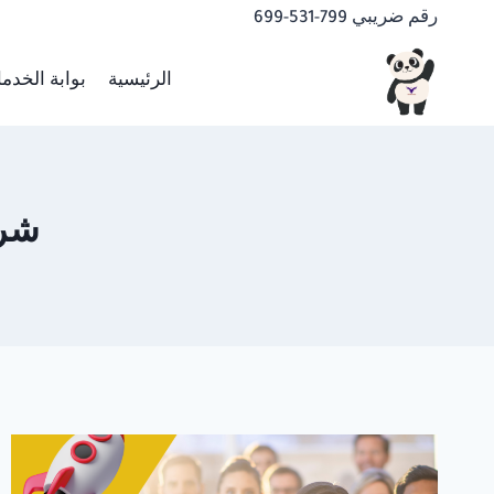
لتجاوز
رقم ضريبي 799-531-699
لى
لمحتوى
الرئيسية
بوابة الخدم
شرك