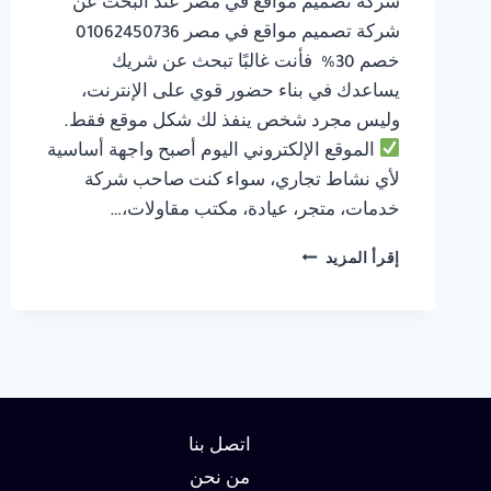
شركة تصميم مواقع في مصر عند البحث عن
شركة تصميم مواقع في مصر 01062450736
خصم 30% فأنت غالبًا تبحث عن شريك
يساعدك في بناء حضور قوي على الإنترنت،
وليس مجرد شخص ينفذ لك شكل موقع فقط.
الموقع الإلكتروني اليوم أصبح واجهة أساسية
لأي نشاط تجاري، سواء كنت صاحب شركة
خدمات، متجر، عيادة، مكتب مقاولات،…
شركة
إقرأ المزيد
تصميم
مواقع
في
مصر
01062450736
خصم
30%
اتصل بنا
من نحن