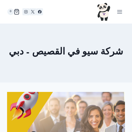
لتجاوز
لى
0
لمحتوى
شركة سيو في القصيص – دبي