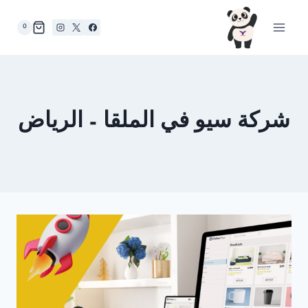
لتجاوز
لى
0
لمحتوى
شركة سيو في الملقا – الرياض