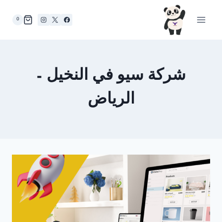
لتجاوز
لى
0
لمحتوى
شركة سيو في النخيل –
الرياض