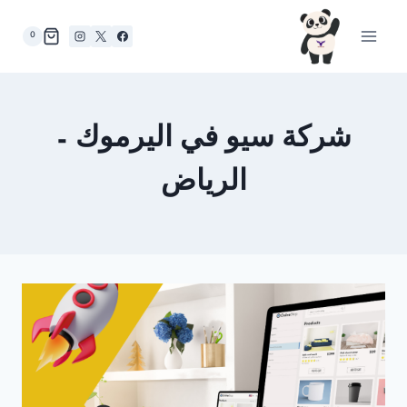
لتجاوز
لى
0
لمحتوى
شركة سيو في اليرموك –
الرياض