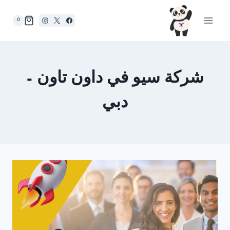
لتجاوز
لى
0
لمحتوى
شركة سيو في داون تاون –
دبي