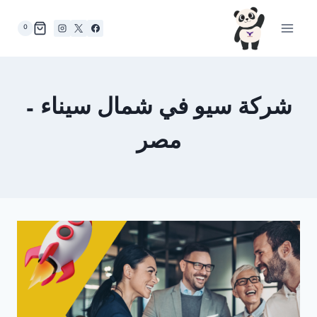
لتجاوز
لى
0
لمحتوى
شركة سيو في شمال سيناء –
مصر