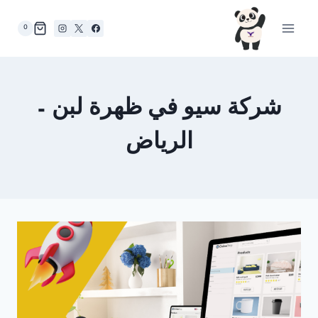
لتجاوز
لى
0
لمحتوى
شركة سيو في ظهرة لبن –
الرياض