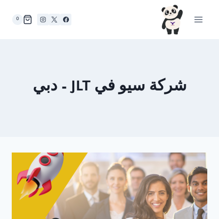
لتجاوز
لى
0
لمحتوى
شركة سيو في JLT – دبي