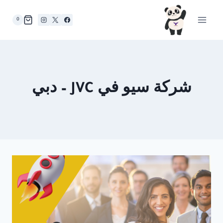
لتجاوز
لى
0
لمحتوى
شركة سيو في JVC – دبي