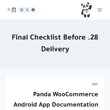
لتجاوز
لى
0
لمحتوى
28. Final Checklist Before
Delivery
DOC
Panda WooCommerce
Android App Documentation