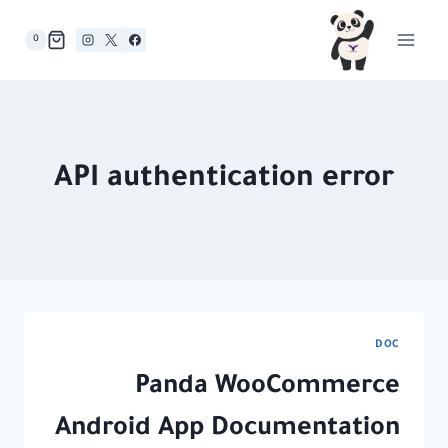
لتجاوز
لى
0
لمحتوى
API authentication error
DOC
Panda WooCommerce
Android App Documentation