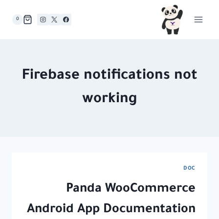
لتجاوز
لى
0
لمحتوى
Firebase notifications not
working
DOC
Panda WooCommerce
Android App Documentation