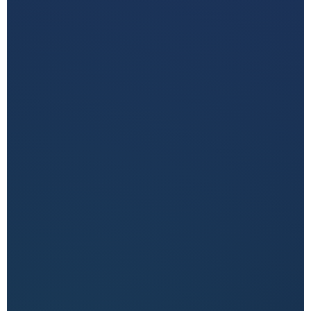
التصميم الجرافيكي والهوية
البصرية
شعار، هوية، بروفايل، سوشيال ميديا، مطبوعات، وواجهات
UI بشكل احترافي.