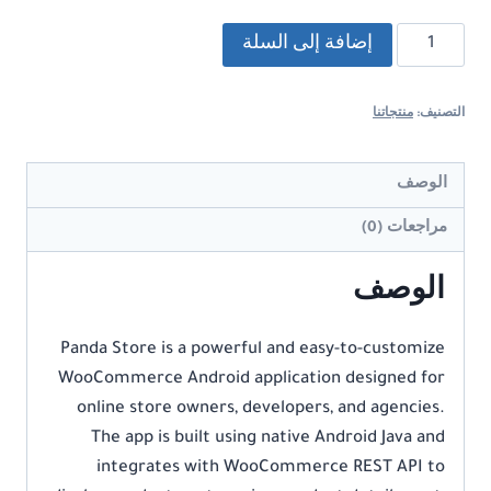
كمية
إضافة إلى السلة
Panda
Store
التصنيف:
منتجاتنا
–
WooCommerce
Android
الوصف
App
مراجعات (0)
Source
Code
الوصف
Panda Store is a powerful and easy-to-customize
WooCommerce Android application designed for
online store owners, developers, and agencies.
The app is built using native Android Java and
integrates with WooCommerce REST API to