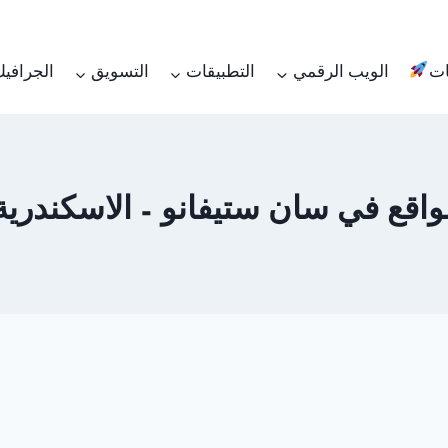
ات
الويب الرقمي
التطبيقات
التسويق
الجرافي
في سان ستيفانو – الاسكندرية 1062450736