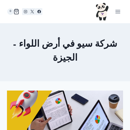
لتجاوز
لى
0
لمحتوى
شركة سيو في أرض اللواء –
الجيزة