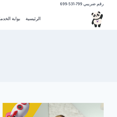
لتجاوز
رقم ضريبي 799-531-699
لى
لمحتوى
الرئيسية
بوابة الخدم