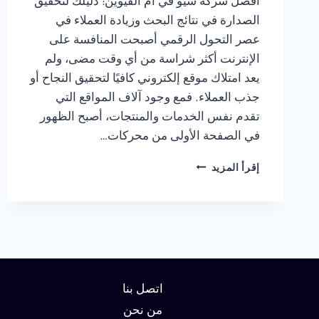
أفضل شركة سيو في ام القيوين: دليلك لتحقيق
الصدارة في نتائج البحث وزيادة العملاء في
عصر التحول الرقمي أصبحت المنافسة على
الإنترنت أكثر شراسة من أي وقت مضى، ولم
يعد امتلاك موقع إلكتروني كافيًا لتحقيق النجاح أو
جذب العملاء. فمع وجود آلاف المواقع التي
تقدم نفس الخدمات والمنتجات، أصبح الظهور
في الصفحة الأولى من محركات…
شركة
إقرأ المزيد
سيو
في
ام
القيوين
:
دليلك
لتحقيق
الصدارة
اتصل بنا
في
من نحن
نتائج