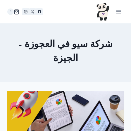
لتجاوز
لى
0
لمحتوى
شركة سيو في العجوزة –
الجيزة