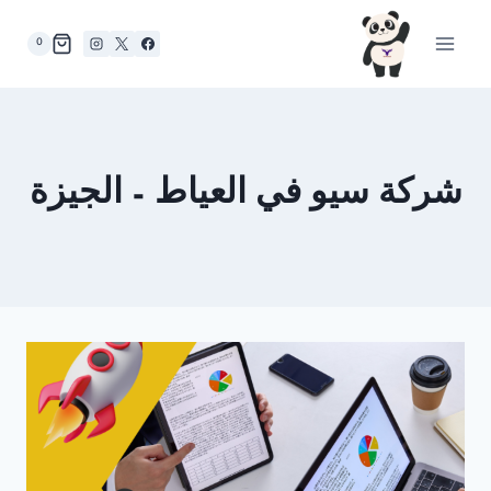
لتجاوز
لى
0
لمحتوى
شركة سيو في العياط – الجيزة