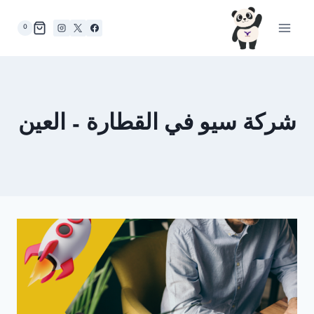
لتجاوز
لى
0
لمحتوى
شركة سيو في القطارة – العين