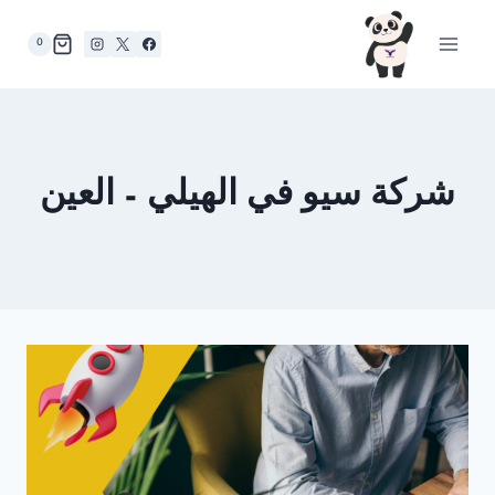
لتجاوز
لى
0
لمحتوى
شركة سيو في الهيلي – العين