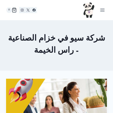
لتجاوز
لى
0
لمحتوى
شركة سيو في خزام الصناعية
– راس الخيمة