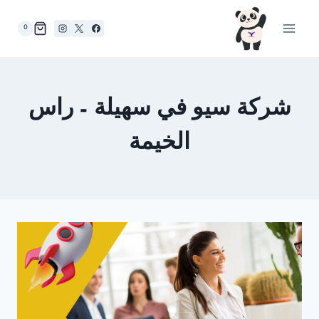
لتجاوز
لى
0
لمحتوى
شركة سيو في سهيلة – راس
الخيمة