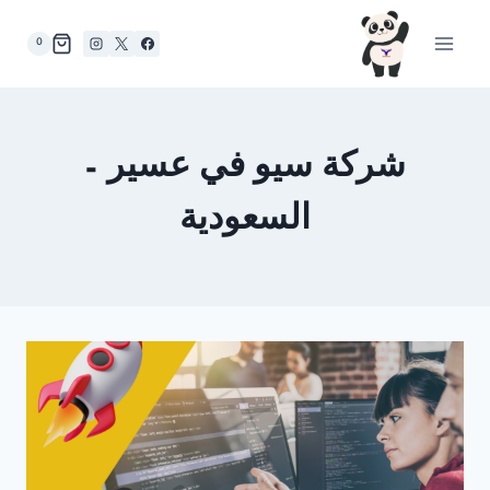
لتجاوز
لى
0
لمحتوى
شركة سيو في عسير –
السعودية