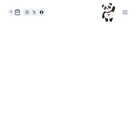
لتجاوز
لى
0
لمحتوى