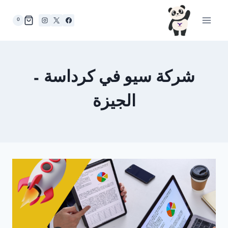
لتجاوز
لى
0
لمحتوى
شركة سيو في كرداسة –
الجيزة