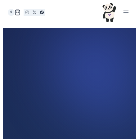
0
تسويق
رقمي ذكي