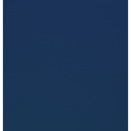
التسويق الإلكتروني والترويج
الرقمي
حملات، SEO، محتوى، سوشيال ميديا، وتحليل لتحقيق نمو
وانتشار أقوى.