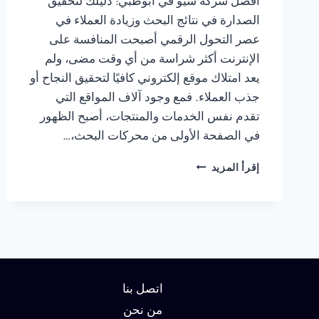
أفضل شركة سيو في ابوظبي: دليلك لتحقيق
الصدارة في نتائج البحث وزيادة العملاء في
عصر التحول الرقمي أصبحت المنافسة على
الإنترنت أكثر شراسة من أي وقت مضى، ولم
يعد امتلاك موقع إلكتروني كافيًا لتحقيق النجاح أو
جذب العملاء. فمع وجود آلاف المواقع التي
تقدم نفس الخدمات والمنتجات، أصبح الظهور
في الصفحة الأولى من محركات البحث،…
شركة
إقرأ المزيد
سيو
في
ابوظبي
:
دليلك
لتحقيق
الصدارة
في
اتصل بنا
نتائج
من نحن
البحث