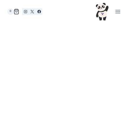
لتجاوز
لى
0
لمحتوى