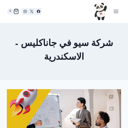
لتجاوز
لى
0
لمحتوى
شركة سيو في جاناكليس –
الاسكندرية